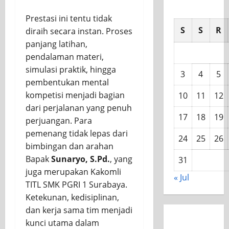
Prestasi ini tentu tidak
S
S
R
diraih secara instan. Proses
panjang latihan,
pendalaman materi,
simulasi praktik, hingga
3
4
5
pembentukan mental
kompetisi menjadi bagian
10
11
12
dari perjalanan yang penuh
17
18
19
perjuangan. Para
pemenang tidak lepas dari
24
25
26
bimbingan dan arahan
Bapak
Sunaryo, S.Pd.
, yang
31
juga merupakan Kakomli
« Jul
TITL SMK PGRI 1 Surabaya.
Ketekunan, kedisiplinan,
dan kerja sama tim menjadi
kunci utama dalam