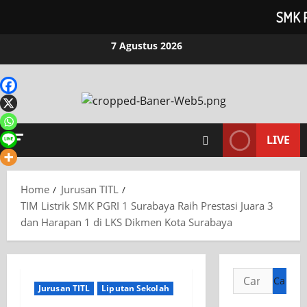
SMK 
7 Agustus 2026
LIVE
Home
Jurusan TITL
TIM Listrik SMK PGRI 1 Surabaya Raih Prestasi Juara 3
dan Harapan 1 di LKS Dikmen Kota Surabaya
Jurusan TITL
Liputan Sekolah