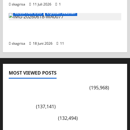
skagrisa
11 Juli 2026
1
KEGIATAN OSIS
Liputan Sekolah
XI TITL 1 Dominasi Classmeeting 2026, Raih
Tiga Gelar Juara untuk Kelasnya
skagrisa
18 Juni 2026
11
MOST VIEWED POSTS
PENGARAHAN, BAHAYA GENGSTER
(195,968)
Konsep Merdeka Belajar Menurut Ki Hajar
Dewantara
(137,141)
Cerita Hari Ini di Bali
(132,494)
Kegiatan Ambalan Gatot Kaca SKAGRISA