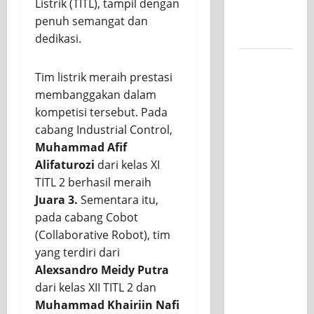
Listrik (TITL), tampil dengan
untuk
penuh semangat dan
Kelasnya
dedikasi.
Workshop
Tim listrik meraih prestasi
Samurai
membanggakan dalam
Edu
kompetisi tersebut. Pada
Painting,
cabang Industrial Control,
Mengasah
Muhammad Afif
Kreativitas
Alifaturozi
dari kelas XI
Siswa
TITL 2 berhasil meraih
SMK PGRI
Juara 3.
Sementara itu,
1
pada cabang Cobot
Surabaya
(Collaborative Robot), tim
Menuju
yang terdiri dari
Ajang
Alexsandro Meidy Putra
Kompetisi
dari kelas XII TITL 2 dan
Jawa
Muhammad Khairiin Nafi
Timur