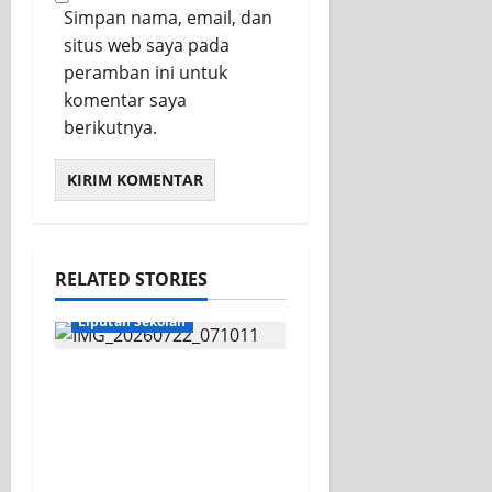
Simpan nama, email, dan
situs web saya pada
peramban ini untuk
komentar saya
berikutnya.
RELATED STORIES
KEGIATAN OSIS
Liputan Sekolah
Apel Pagi di Tengah
Sejuknya Halaman
SMK PGRI 1 Surabaya,
Semangat Baru Tahun
Ajaran 2026/2027