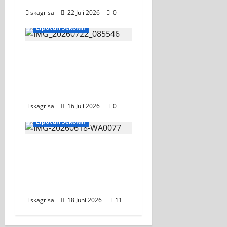
skagrisa
22 Juli 2026
0
Jurusan TITL
Liputan Sekolah
Tim TITL SKAGRISA
Raih Juara 1 UNESA
PLC Competition II
2026
skagrisa
16 Juli 2026
0
KEGIATAN OSIS
Liputan Sekolah
XI TITL 1 Dominasi
Classmeeting 2026,
Raih Tiga Gelar Juara
untuk Kelasnya
skagrisa
18 Juni 2026
11