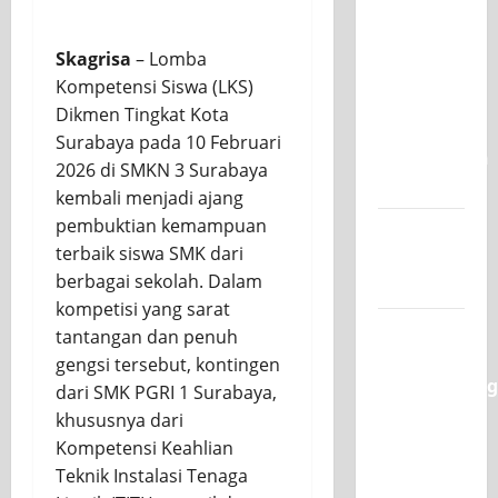
SKAGRISA
Raih
Skagrisa
– Lomba
Juara 1
Kompetensi Siswa (LKS)
UNESA
Dikmen Tingkat Kota
PLC
Surabaya pada 10 Februari
Competition
2026 di SMKN 3 Surabaya
II 2026
kembali menjadi ajang
pembuktian kemampuan
Jadwal
terbaik siswa SMK dari
MPLS
berbagai sekolah. Dalam
2026-2027
kompetisi yang sarat
XI TITL 1
tantangan dan penuh
Dominasi
gengsi tersebut, kontingen
Classmeeting
dari SMK PGRI 1 Surabaya,
2026,
khususnya dari
Raih Tiga
Kompetensi Keahlian
Gelar
Teknik Instalasi Tenaga
Juara