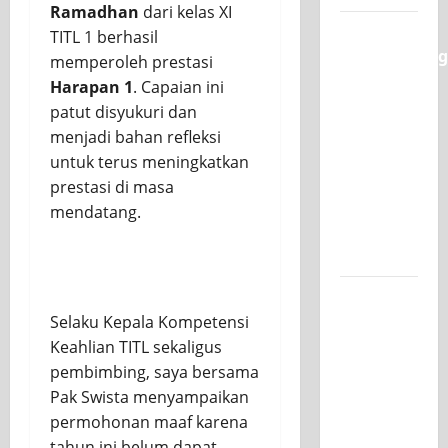
Ramadhan
dari kelas XI
Semarak
TITL 1 berhasil
Classmeeting
memperoleh prestasi
SMK PGRI
Harapan 1
. Capaian ini
1
patut disyukuri dan
Surabaya,
menjadi bahan refleksi
Ajang
untuk terus meningkatkan
Unjuk
prestasi di masa
Bakat
mendatang.
Pasca-
Ujian SAS
Jurusan
Mesin
Selaku Kepala Kompetensi
SMK PGRI
Keahlian TITL sekaligus
1
pembimbing, saya bersama
Surabaya,
Pak Swista menyampaikan
Raih
permohonan maaf karena
Juara 3
tahun ini belum dapat