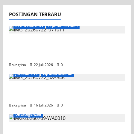
POSTINGAN TERBARU
KEGIATAN OSIS
Liputan Sekolah
Apel Pagi di Tengah Sejuknya Halaman
SMK PGRI 1 Surabaya, Semangat Baru
Tahun Ajaran 2026/2027
skagrisa
22 Juli 2026
0
Jurusan TITL
Liputan Sekolah
Tim TITL SKAGRISA Raih Juara 1 UNESA PLC
Competition II 2026
skagrisa
16 Juli 2026
0
Uncategorized
Jadwal MPLS 2026-2027