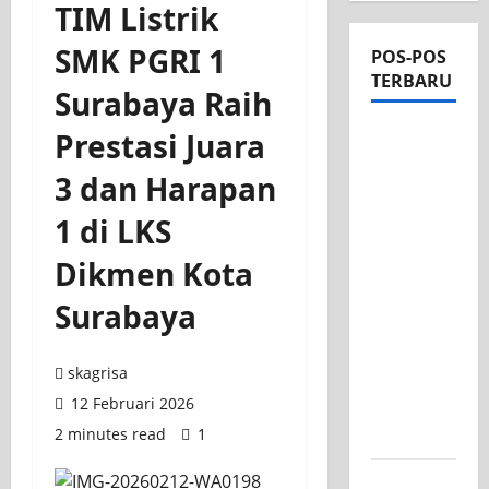
TIM Listrik
SMK PGRI 1
POS-POS
TERBARU
Surabaya Raih
Apel Pagi
Prestasi Juara
di Tengah
3 dan Harapan
Sejuknya
Halaman
1 di LKS
SMK PGRI
Dikmen Kota
1
Surabaya,
Surabaya
Semangat
Baru
skagrisa
Tahun
12 Februari 2026
Ajaran
2 minutes read
1
2026/2027
Tim TITL