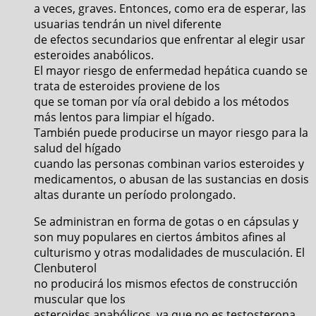
a veces, graves. Entonces, como era de esperar, las
usuarias tendrán un nivel diferente
de efectos secundarios que enfrentar al elegir usar
esteroides anabólicos.
El mayor riesgo de enfermedad hepática cuando se
trata de esteroides proviene de los
que se toman por vía oral debido a los métodos
más lentos para limpiar el hígado.
También puede producirse un mayor riesgo para la
salud del hígado
cuando las personas combinan varios esteroides y
medicamentos, o abusan de las sustancias en dosis
altas durante un período prolongado.
Se administran en forma de gotas o en cápsulas y
son muy populares en ciertos ámbitos afines al
culturismo y otras modalidades de musculación. El
Clenbuterol
no producirá los mismos efectos de construcción
muscular que los
esteroides anabólicos, ya que no es testosterona