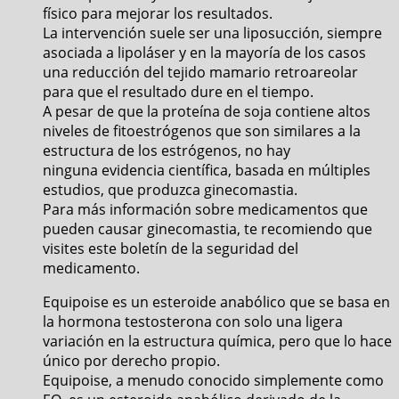
físico para mejorar los resultados.
La intervención suele ser una liposucción, siempre
asociada a lipoláser y en la mayoría de los casos
una reducción del tejido mamario retroareolar
para que el resultado dure en el tiempo.
A pesar de que la proteína de soja contiene altos
niveles de fitoestrógenos que son similares a la
estructura de los estrógenos, no hay
ninguna evidencia científica, basada en múltiples
estudios, que produzca ginecomastia.
Para más información sobre medicamentos que
pueden causar ginecomastia, te recomiendo que
visites este boletín de la seguridad del
medicamento.
Equipoise es un esteroide anabólico que se basa en
la hormona testosterona con solo una ligera
variación en la estructura química, pero que lo hace
único por derecho propio.
Equipoise, a menudo conocido simplemente como