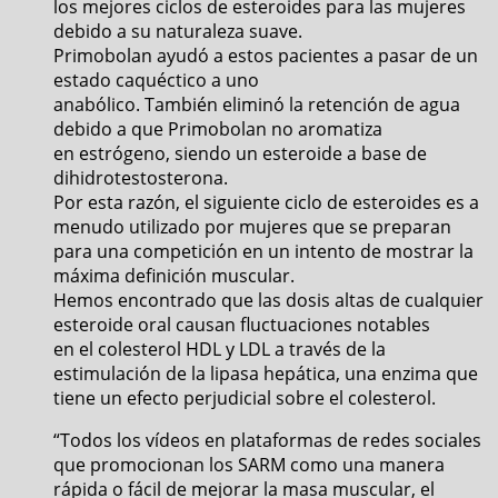
los mejores ciclos de esteroides para las mujeres
debido a su naturaleza suave.
Primobolan ayudó a estos pacientes a pasar de un
estado caquéctico a uno
anabólico. También eliminó la retención de agua
debido a que Primobolan no aromatiza
en estrógeno, siendo un esteroide a base de
dihidrotestosterona.
Por esta razón, el siguiente ciclo de esteroides es a
menudo utilizado por mujeres que se preparan
para una competición en un intento de mostrar la
máxima definición muscular.
Hemos encontrado que las dosis altas de cualquier
esteroide oral causan fluctuaciones notables
en el colesterol HDL y LDL a través de la
estimulación de la lipasa hepática, una enzima que
tiene un efecto perjudicial sobre el colesterol.
“Todos los vídeos en plataformas de redes sociales
que promocionan los SARM como una manera
rápida o fácil de mejorar la masa muscular, el