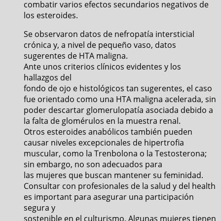
combatir varios efectos secundarios negativos de
los esteroides.
Se observaron datos de nefropatía intersticial
crónica y, a nivel de pequeño vaso, datos
sugerentes de HTA maligna.
Ante unos criterios clínicos evidentes y los
hallazgos del
fondo de ojo e histológicos tan sugerentes, el caso
fue orientado como una HTA maligna acelerada, sin
poder descartar glomerulopatía asociada debido a
la falta de glomérulos en la muestra renal.
Otros esteroides anabólicos también pueden
causar niveles excepcionales de hipertrofia
muscular, como la Trenbolona o la Testosterona;
sin embargo, no son adecuados para
las mujeres que buscan mantener su feminidad.
Consultar con profesionales de la salud y del health
es important para asegurar una participación
segura y
sostenible en el culturismo. Algunas mujeres tienen