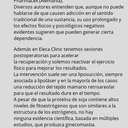
PharmaLex (Alemania).
Diversos autores entienden que, aunque no puede
hablarse de que causen adicción en el sentido
tradicional de una sustancia, su uso prolongado y
los efectos físicos y psicológicos negativos
evidentes sugieren que pueden generar cierta
dependencia.
Además en Eleca Clinic tenemos sesiones
postoperatorias para acelerar
la recuperación y solemos reactivar el ejercicio
físico para mejorar los resultados.
La intervención suele ser una liposucción, siempre
asociada a lipoláser y en la mayoría de los casos
una reducción del tejido mamario retroareolar
para que el resultado dure en el tiempo.
A pesar de que la proteína de soja contiene altos
niveles de fitoestrógenos que son similares a la
estructura de los estrógenos, no hay
ninguna evidencia científica, basada en múltiples
estudios, que produzca ginecomastia.