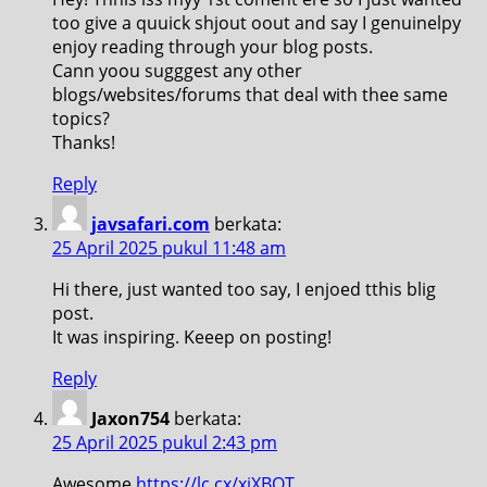
too give a quuick shjout oout and say I genuinelpy
enjoy reading through your blog posts.
Cann yoou sugggest any other
blogs/websites/forums that deal with thee same
topics?
Thanks!
Reply
javsafari.com
berkata:
25 April 2025 pukul 11:48 am
Hi there, just wanted too say, I enjoed tthis blig
post.
It was inspiring. Keeep on posting!
Reply
Jaxon754
berkata:
25 April 2025 pukul 2:43 pm
Awesome
https://lc.cx/xjXBQT