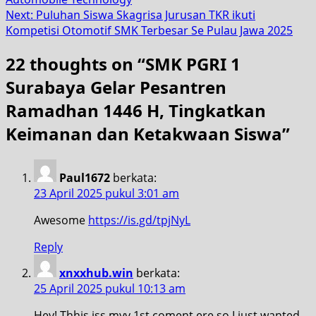
Next:
Puluhan Siswa Skagrisa Jurusan TKR ikuti
Kompetisi Otomotif SMK Terbesar Se Pulau Jawa 2025
22 thoughts on “
SMK PGRI 1
Surabaya Gelar Pesantren
Ramadhan 1446 H, Tingkatkan
Keimanan dan Ketakwaan Siswa
”
Paul1672
berkata:
23 April 2025 pukul 3:01 am
Awesome
https://is.gd/tpjNyL
Reply
xnxxhub.win
berkata:
25 April 2025 pukul 10:13 am
Hey! Thhis iss myy 1st coment ere so I just wanted