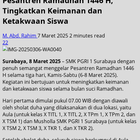
Pesantren Ramadhan 1446 H,
Tingkatkan Keimanan dan
Ketakwaan Siswa
M. Abd. Rahim
7 Maret 2025
2 minutes read
22
Surabaya, 8 Maret 2025
– SMK PGRI 1 Surabaya dengan
penuh semangat menggelar Pesantren Ramadhan 1446
H selama tiga hari, Kamis-Sabtu (6-8 Maret 2025).
Kegiatan ini bertujuan untuk meningkatkan keimanan
dan ketakwaan siswa selama bulan suci Ramadhan.
Hari pertama dimulai pukul 07.00 WIB dengan diawali
oleh sholat duha yang dilaksanakan di dua lokasi, yaitu
Aula (untuk kelas X TITL 1, X TITL 2, X TPm 1, X TPm 2, dan
X TSM 1) dan Musholla SMK PGRI 1 Surabaya (untuk kelas
X TSM 2, X TSM 3, X TKR 1, dan X TKR 2).
Setelah sholat duha, seluruh siswa berkumpul di Aula