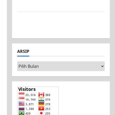
Surabaya, Ajang Unjuk Bakat Pasca-Ujian
SAS
Jurusan Mesin SMK PGRI 1 Surabaya, Raih
Juara 3 Nasional MSC CAD Competition
2026
ARSIP