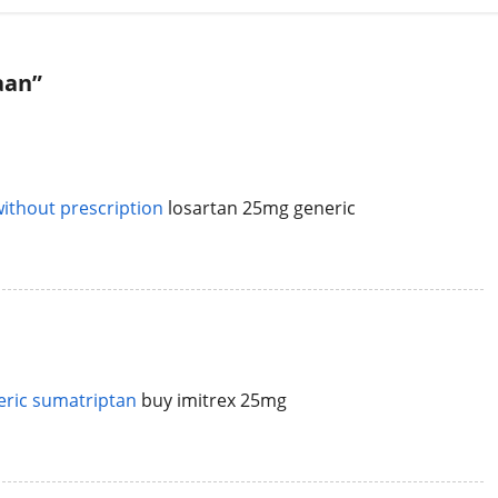
aan
”
ithout prescription
losartan 25mg generic
eric sumatriptan
buy imitrex 25mg