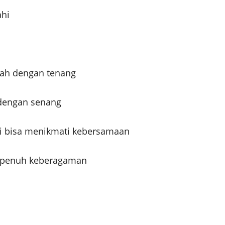
ahi
dah dengan tenang
 dengan senang
mi bisa menikmati kebersamaan
g penuh keberagaman