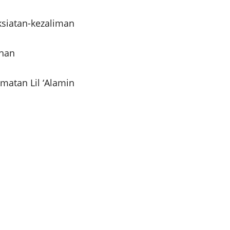
ksiatan-kezaliman
uhan
atan Lil ‘Alamin