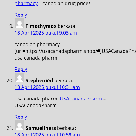
pharmacy
– canadian drug prices
Reply
Timothymox
berkata:
18 April 2025 pukul 9:03 am
canadian pharmacy
[url=https://usacanadapharm.shop/#]USACanadaPha
usa canada pharm
Reply
StephenVal
berkata:
18 April 2025 pukul 10:31 am
usa canada pharm:
USACanadaPharm
–
USACanadaPharm
Reply
SamuelIners
berkata:
18 April 2025 pukul 10:59 am