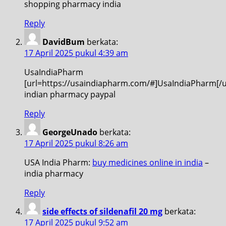
shopping pharmacy india
Reply
DavidBum
berkata:
17 April 2025 pukul 4:39 am
UsaIndiaPharm
[url=https://usaindiapharm.com/#]UsaIndiaPharm[/u
indian pharmacy paypal
Reply
GeorgeUnado
berkata:
17 April 2025 pukul 8:26 am
USA India Pharm:
buy medicines online in india
–
india pharmacy
Reply
side effects of sildenafil 20 mg
berkata:
17 April 2025 pukul 9:52 am