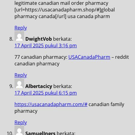
legitimate canadian mail order pharmacy
[url=https://usacanadapharm.shop/#]global
pharmacy canada[/url] usa canada pharm
Reply
DwightVob
berkata:
17 April 2025 pukul 3:16 pm
77 canadian pharmacy:
USACanadaPharm
– reddit
canadian pharmacy
Reply
Albertacicy
berkata:
17 April 2025 pukul 6:15 pm
https://usacanadapharm.com/#
canadian family
pharmacy
Reply
SamuelIners
berkata: