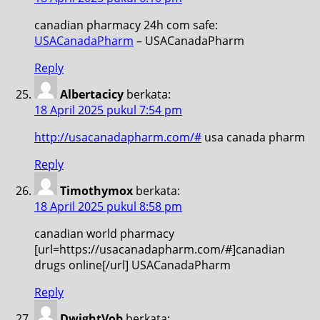
canadian pharmacy 24h com safe:
USACanadaPharm
– USACanadaPharm
Reply
Albertacicy
berkata:
18 April 2025 pukul 7:54 pm
http://usacanadapharm.com/#
usa canada pharm
Reply
Timothymox
berkata:
18 April 2025 pukul 8:58 pm
canadian world pharmacy
[url=https://usacanadapharm.com/#]canadian
drugs online[/url] USACanadaPharm
Reply
DwightVob
berkata: