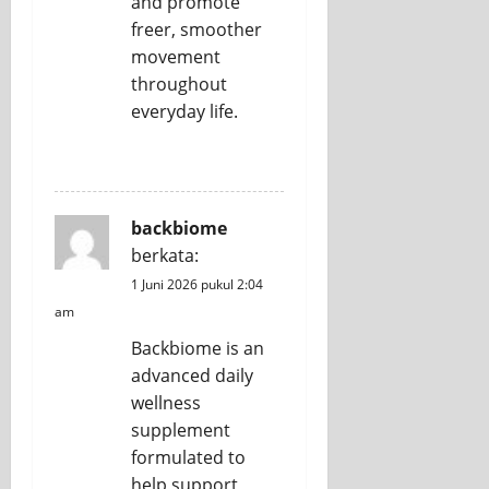
and promote
freer, smoother
movement
throughout
everyday life.
REPLY
backbiome
berkata:
1 Juni 2026 pukul 2:04
am
Backbiome is an
advanced daily
wellness
supplement
formulated to
help support