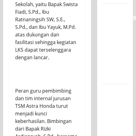
Sekolah, yaitu Bapak Swista
Semarak
Fiadi, S.Pd., Ibu
Classmeeting
Ratnaningsih SW, S.E.,
SMK PGRI
S.Pd., dan Ibu Yayuk, M.Pd.
1
atas dukungan dan
Surabaya,
fasilitasi sehingga kegiatan
Ajang
LKS dapat terselenggara
Unjuk
dengan lancar.
Bakat
Pasca-
Ujian SAS
Jurusan
Peran guru pembimbing
Mesin
dan tim internal jurusan
SMK PGRI
TSM Astra Honda turut
1
menjadi kunci
Surabaya,
keberhasilan. Bimbingan
Raih
dari Bapak Rizki
Juara 3