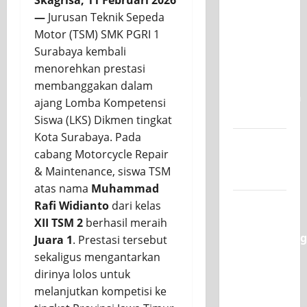
Skagrisa, 11 Februari 2026
SKAGRISA
—
Jurusan Teknik Sepeda
Raih
Motor (TSM) SMK PGRI 1
Juara 1
Surabaya kembali
UNESA
menorehkan prestasi
PLC
membanggakan dalam
Competition
ajang Lomba Kompetensi
II 2026
Siswa (LKS) Dikmen tingkat
Kota Surabaya. Pada
Jadwal
cabang Motorcycle Repair
MPLS
& Maintenance, siswa TSM
2026-2027
atas nama
Muhammad
XI TITL 1
Rafi Widianto
dari kelas
Dominasi
XII TSM 2
berhasil meraih
Classmeeting
Juara 1
. Prestasi tersebut
2026,
sekaligus mengantarkan
Raih Tiga
dirinya lolos untuk
Gelar
melanjutkan kompetisi ke
Juara