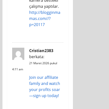
kamera destekli
çalışma yaptılar.
http://blogginma
mas.com//?
p=20117
REPLY
Cristian2383
berkata:
21 Maret 2026 pukul
4:11 am
Join our affiliate
family and watch
your profits soar
—sign up today!
REPLY