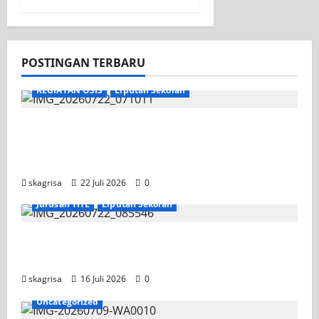
POSTINGAN TERBARU
KEGIATAN OSIS
Liputan Sekolah
Apel Pagi di Tengah Sejuknya Halaman
SMK PGRI 1 Surabaya, Semangat Baru
Tahun Ajaran 2026/2027
skagrisa
22 Juli 2026
0
Jurusan TITL
Liputan Sekolah
Tim TITL SKAGRISA Raih Juara 1 UNESA PLC
Competition II 2026
skagrisa
16 Juli 2026
0
Uncategorized