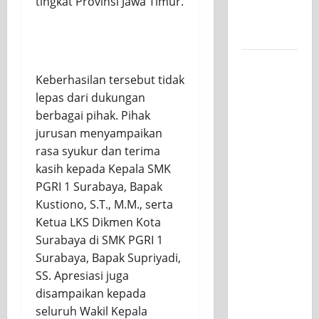
tingkat Provinsi Jawa Timur.
untuk
Kelasnya
Workshop
Keberhasilan tersebut tidak
Samurai
lepas dari dukungan
Edu
berbagai pihak. Pihak
Painting,
jurusan menyampaikan
Mengasah
rasa syukur dan terima
Kreativitas
kasih kepada Kepala SMK
Siswa
PGRI 1 Surabaya, Bapak
SMK PGRI
Kustiono, S.T., M.M., serta
1
Ketua LKS Dikmen Kota
Surabaya
Surabaya di SMK PGRI 1
Menuju
Surabaya, Bapak Supriyadi,
Ajang
SS. Apresiasi juga
Kompetisi
disampaikan kepada
Jawa
seluruh Wakil Kepala
Timur