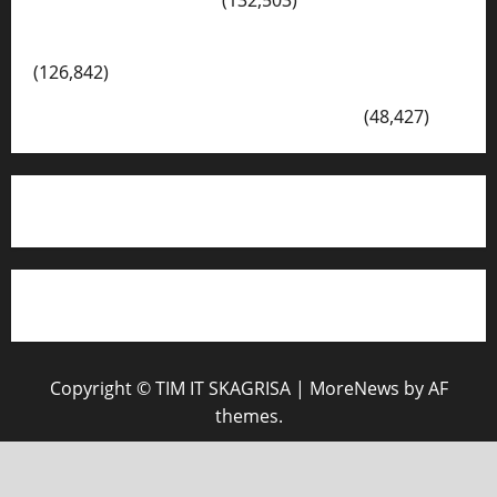
Kegiatan Ambalan Gatot Kaca SKAGRISA
(126,842)
VISI DAN MISI SMK PGRI 1 SURABAYA
(48,427)
Copyright © TIM IT SKAGRISA
|
MoreNews
by AF
themes.