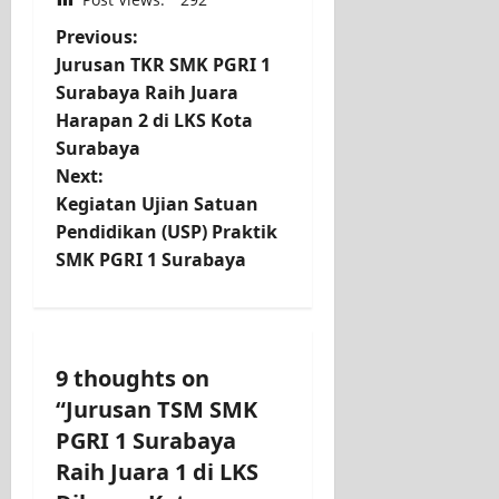
P
Previous:
Jurusan TKR SMK PGRI 1
o
Surabaya Raih Juara
Harapan 2 di LKS Kota
s
Surabaya
t
Next:
Kegiatan Ujian Satuan
n
Pendidikan (USP) Praktik
SMK PGRI 1 Surabaya
a
v
i
9 thoughts on
“
Jurusan TSM SMK
g
PGRI 1 Surabaya
a
Raih Juara 1 di LKS