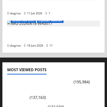
Jadwal MPLS 2026-2027
skagrisa
11 Juli 2026
1
KEGIATAN OSIS
Liputan Sekolah
XI TITL 1 Dominasi Classmeeting 2026, Raih
Tiga Gelar Juara untuk Kelasnya
skagrisa
18 Juni 2026
11
MOST VIEWED POSTS
PENGARAHAN, BAHAYA GENGSTER
(195,984)
Konsep Merdeka Belajar Menurut Ki Hajar
Dewantara
(137,163)
Cerita Hari Ini di Bali
(132,503)