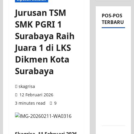
Jurusan TSM
POS-POS
SMK PGRI 1
TERBARU
Surabaya Raih
Apel Pagi
di Tengah
Juara 1 di LKS
Sejuknya
Dikmen Kota
Halaman
SMK PGRI
Surabaya
1
Surabaya,
skagrisa
Semangat
12 Februari 2026
Baru
3 minutes read
9
Tahun
Ajaran
2026/2027
Tim TITL