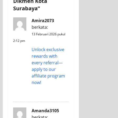
Dikmen Kota
t
Surabaya
”
i
Amira2073
o
berkata:
n
13 Februari 2026 pukul
2:12 pm
Unlock exclusive
rewards with
every referral—
apply to our
affiliate program
now!
REPLY
Amanda3105
berkata: