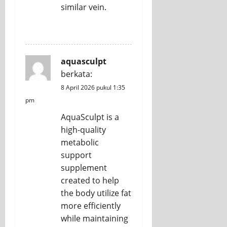
similar vein.
REPLY
aquasculpt
berkata:
8 April 2026 pukul 1:35
pm
AquaSculpt is a
high-quality
metabolic
support
supplement
created to help
the body utilize fat
more efficiently
while maintaining