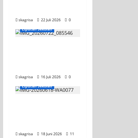
Semangat Baru Tahun
Ajaran 2026/2027
skagrisa
22 Juli 2026
0
Jurusan TITL
Liputan Sekolah
Tim TITL SKAGRISA
Raih Juara 1 UNESA
PLC Competition II
2026
skagrisa
16 Juli 2026
0
KEGIATAN OSIS
Liputan Sekolah
XI TITL 1 Dominasi
Classmeeting 2026,
Raih Tiga Gelar Juara
untuk Kelasnya
skagrisa
18 Juni 2026
11