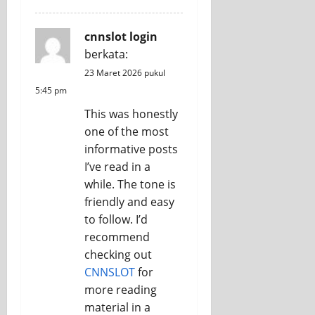
cnnslot login
berkata:
23 Maret 2026 pukul
5:45 pm
This was honestly
one of the most
informative posts
I’ve read in a
while. The tone is
friendly and easy
to follow. I’d
recommend
checking out
CNNSLOT
for
more reading
material in a