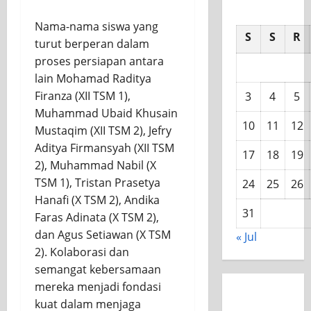
Nama-nama siswa yang
S
S
R
turut berperan dalam
proses persiapan antara
lain Mohamad Raditya
Firanza (XII TSM 1),
3
4
5
Muhammad Ubaid Khusain
10
11
12
Mustaqim (XII TSM 2), Jefry
Aditya Firmansyah (XII TSM
17
18
19
2), Muhammad Nabil (X
TSM 1), Tristan Prasetya
24
25
26
Hanafi (X TSM 2), Andika
31
Faras Adinata (X TSM 2),
dan Agus Setiawan (X TSM
« Jul
2). Kolaborasi dan
semangat kebersamaan
mereka menjadi fondasi
kuat dalam menjaga