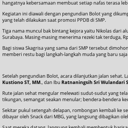
hangatnya kebersamaan membuat setiap nafas terasa leb
Kegiatan ini diawali dengan pengundian Bolot yang dikump
yang telah dilakukan saat promosi PPDB di SMP.
Tiga nama muncul bak bintang kejora yaitu Nikolas dari 
Surabaya. Masing-masing menerima rezeki tak terduga, Rp
Bagi siswa Skagrisa yang sama dari SMP tersebut dimoho
memberi restu bagi langkah-langkah muda yang baru saj
Setelah pengundian Bolot, acara dilanjutkan jalan sehat.
Kustiono ST, MM
., dan Ibu
Ratnaningsih Sri Wulandari S
Rute jalan sehat mengular melewati sudut-sudut yang telah
tikungan, semangat seakan menular; bendera-bendera keci
Sekitar pukul setengah delapan, rombongan kembali ke s
dibayar oleh Snack dari MBG, yang langsung dibagikan ol
Saat mereka datang, langsung kembali membentuk barisa