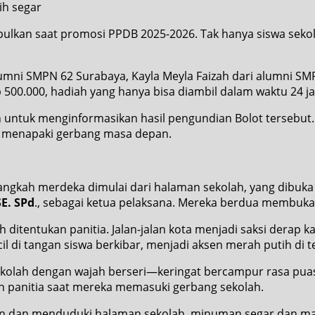
ih segar
ulkan saat promosi PPDB 2025-2026. Tak hanya siswa sekolah
alumni SMPN 62 Surabaya, Kayla Meyla Faizah dari alumni S
 500.000, hadiah yang hanya bisa diambil dalam waktu 24 j
n untuk menginformasikan hasil pengundian Bolot tersebut
a menapaki gerbang masa depan.
 Langkah merdeka dimulai dari halaman sekolah, yang dibuk
E. SPd
., sebagai ketua pelaksana. Mereka berdua membuk
 ditentukan panitia. Jalan-jalan kota menjadi saksi derap 
l di tangan siswa berkibar, menjadi aksen merah putih di 
ekolah dengan wajah berseri—keringat bercampur rasa puas
eh panitia saat mereka memasuki gerbang sekolah.
n dan menduduki halaman sekolah, minuman segar dan mak