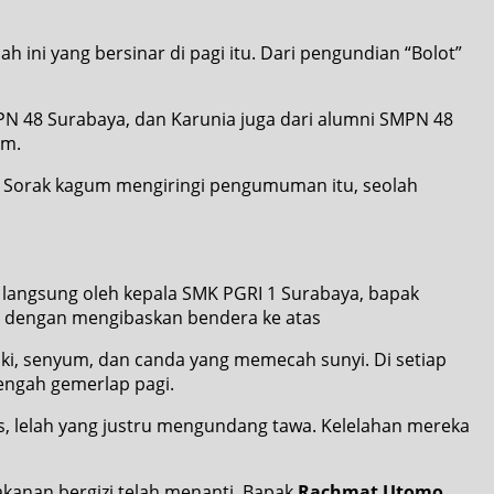
 ini yang bersinar di pagi itu. Dari pengundian “Bolot”
MPN 48 Surabaya, dan Karunia juga dari alumni SMPN 48
am.
. Sorak kagum mengiringi pengumuman itu, seolah
a langsung oleh kepala SMK PGRI 1 Surabaya, bapak
a dengan mengibaskan bendera ke atas
kaki, senyum, dan canda yang memecah sunyi. Di setiap
tengah gemerlap pagi.
, lelah yang justru mengundang tawa. Kelelahan mereka
anan bergizi telah menanti. Bapak
Rachmat Utomo,