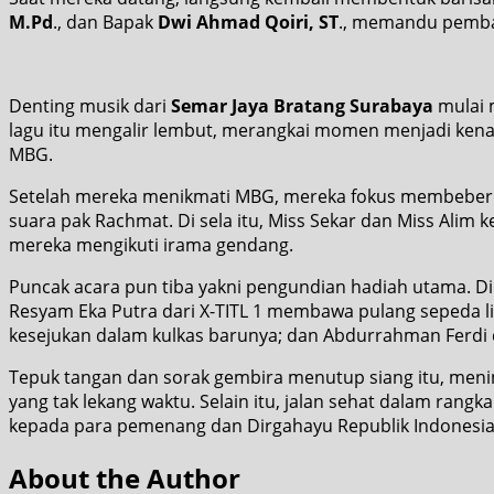
M.Pd
., dan Bapak
Dwi Ahmad Qoiri, ST
., memandu pembag
Denting musik dari
Semar Jaya Bratang
Surabaya
mulai 
lagu itu mengalir lembut, merangkai momen menjadi kena
MBG.
Setelah mereka menikmati MBG, mereka fokus membeber 
suara pak Rachmat. Di sela itu, Miss Sekar dan Miss Alim
mereka mengikuti irama gendang.
Puncak acara pun tiba yakni pengundian hadiah utama. 
Resyam Eka Putra dari X-TITL 1 membawa pulang sepeda l
kesejukan dalam kulkas barunya; dan Abdurrahman Ferdi d
Tepuk tangan dan sorak gembira menutup siang itu, men
yang tak lekang waktu. Selain itu, jalan sehat dalam ran
kepada para pemenang dan Dirgahayu Republik Indonesia! (
About the Author