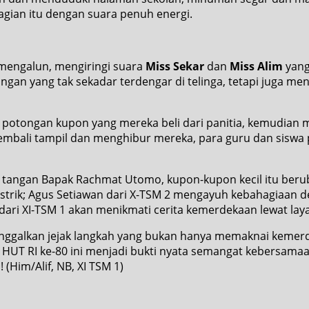
ian itu dengan suara penuh energi.
mengalun, mengiringi suara
Miss Sekar
dan
Miss Alim
yang
ngan yang tak sekadar terdengar di telinga, tetapi juga 
potongan kupon yang mereka beli dari panitia, kemudian
 kembali tampil dan menghibur mereka, para guru dan siswa 
Di tangan Bapak Rachmat Utomo, kupon-kupon kecil itu be
istrik; Agus Setiawan dari X-TSM 2 mengayuh kebahagiaan 
ari XI-TSM 1 akan menikmati cerita kemerdekaan lewat laya
inggalkan jejak langkah yang bukan hanya memaknai keme
gka HUT RI ke-80 ini menjadi bukti nyata semangat kebersam
Him/Alif, NB, XI TSM 1)