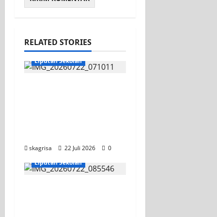
RELATED STORIES
KEGIATAN OSIS
Liputan Sekolah
Apel Pagi di Tengah
Sejuknya Halaman
SMK PGRI 1 Surabaya,
Semangat Baru Tahun
Ajaran 2026/2027
skagrisa
22 Juli 2026
0
Jurusan TITL
Liputan Sekolah
Tim TITL SKAGRISA
Raih Juara 1 UNESA
PLC Competition II