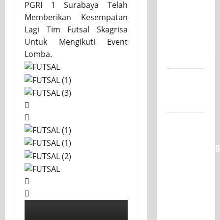
PGRI 1 Surabaya Telah
Juara 1
Memberikan Kesempatan
UNESA
Lagi Tim Futsal Skagrisa
PLC
Untuk Mengikuti Event
Competition
Lomba.
II 2026
Jadwal
MPLS
2026-2027
XI TITL 1
Dominasi
Classmeeting
2026,
Raih Tiga
Gelar
Juara
untuk