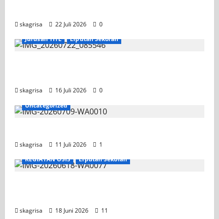
Tahun Ajaran 2026/2027
skagrisa
22 Juli 2026
0
Jurusan TITL
Liputan Sekolah
Tim TITL SKAGRISA Raih Juara 1 UNESA PLC
Competition II 2026
skagrisa
16 Juli 2026
0
Uncategorized
Jadwal MPLS 2026-2027
skagrisa
11 Juli 2026
1
KEGIATAN OSIS
Liputan Sekolah
XI TITL 1 Dominasi Classmeeting 2026, Raih
Tiga Gelar Juara untuk Kelasnya
skagrisa
18 Juni 2026
11