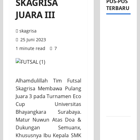
SKAGRISA
POS-POS
TERBARU
JUARA III
Apel Pagi
skagrisa
di Tengah
Sejuknya
25 Juni 2023
Halaman
1 minute read
7
SMK PGRI
1
Surabaya,
Semangat
Alhamdulillah Tim Futsal
Baru
Skagrisa Membawa Pulang
Tahun
Juara 3 pada Turnamen Eco
Ajaran
Cup Universitas
2026/2027
Bhayangkara Surabaya.
Matur Nuwun Atas Doa &
Tim TITL
Dukungan Semuanx,
SKAGRISA
Khususnya Ibu Kepala SMK
Raih