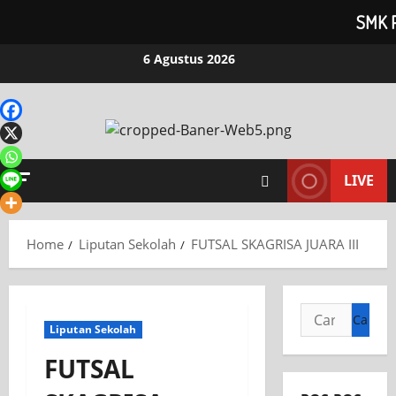
SMK 
Skip
6 Agustus 2026
to
content
LIVE
Home
Liputan Sekolah
FUTSAL SKAGRISA JUARA III
Cari
Liputan Sekolah
untuk:
FUTSAL