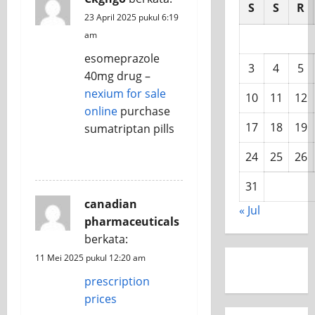
S
S
R
23 April 2025 pukul 6:19
am
esomeprazole
3
4
5
40mg drug –
nexium for sale
10
11
12
online
purchase
17
18
19
sumatriptan pills
24
25
26
REPLY
31
canadian
« Jul
pharmaceuticals
berkata:
11 Mei 2025 pukul 12:20 am
prescription
prices