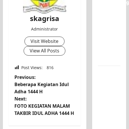
Classmeeting
SMK PGRI
skagrisa
1
Surabaya,
Administrator
Ajang
Unjuk
Visit Website
Bakat
View All Posts
Pasca-
Ujian SAS
Post Views:
816
Jurusan
P
Previous:
Mesin
Beberapa Kegiatan Idul
SMK PGRI
o
Adha 1444 H
1
Next:
Surabaya,
s
FOTO KEGIATAN MALAM
Raih
t
TAKBIR IDUL ADHA 1444 H
Juara 3
Nasional
n