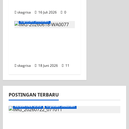
2026
skagrisa
16 Juli 2026
0
KEGIATAN OSIS
Liputan Sekolah
XI TITL 1 Dominasi
Classmeeting 2026,
Raih Tiga Gelar Juara
untuk Kelasnya
skagrisa
18 Juni 2026
11
POSTINGAN TERBARU
KEGIATAN OSIS
Liputan Sekolah
Apel Pagi di Tengah Sejuknya Halaman
SMK PGRI 1 Surabaya, Semangat Baru