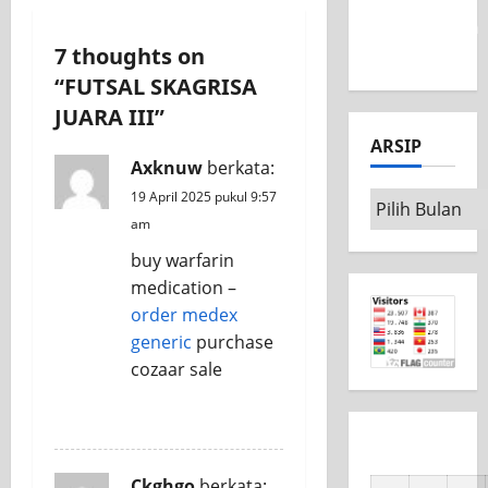
MSC CAD
Competition
a
7 thoughts on
2026
v
“
FUTSAL SKAGRISA
JUARA III
”
i
ARSIP
g
Axknuw
berkata:
19 April 2025 pukul 9:57
Arsip
a
am
t
buy warfarin
medication –
i
order medex
generic
purchase
o
cozaar sale
n
REPLY
Ckghgo
berkata: