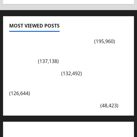
MOST VIEWED POSTS
PENGARAHAN, BAHAYA GENGSTER
(195,960)
Konsep Merdeka Belajar Menurut Ki Hajar
Dewantara
(137,138)
Cerita Hari Ini di Bali
(132,492)
Kegiatan Ambalan Gatot Kaca SKAGRISA
(126,644)
VISI DAN MISI SMK PGRI 1 SURABAYA
(48,423)