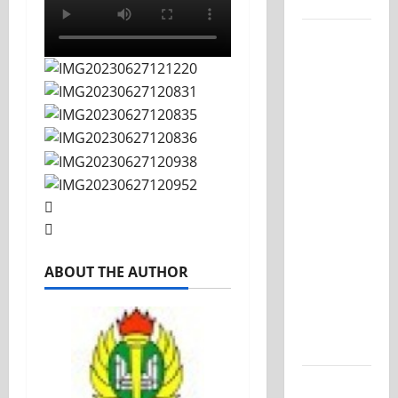
Kelasnya
Workshop
Samurai
Edu
Painting,
Mengasah
Kreativitas
Siswa
SMK PGRI
1
Surabaya
Menuju
ABOUT THE AUTHOR
Ajang
Kompetisi
Jawa
Timur
Semarak