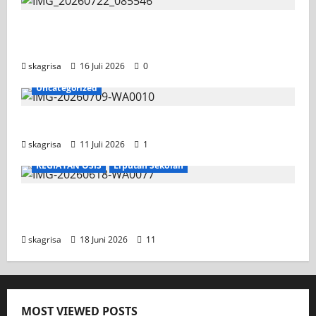
Tim TITL SKAGRISA Raih Juara 1 UNESA PLC
Competition II 2026
skagrisa
16 Juli 2026
0
Uncategorized
Jadwal MPLS 2026-2027
skagrisa
11 Juli 2026
1
KEGIATAN OSIS
Liputan Sekolah
XI TITL 1 Dominasi Classmeeting 2026, Raih
Tiga Gelar Juara untuk Kelasnya
skagrisa
18 Juni 2026
11
MOST VIEWED POSTS