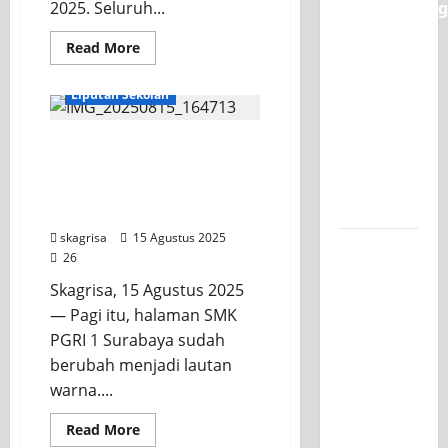
2025. Seluruh...
Classmeeting
SMK PGRI
Read More
1
KEGIATAN OSIS
Surabaya,
Liputan Sekolah
Ajang
Unjuk
Jalan Sehat Berhadiah
Bakat
OSIS SMK PGRI 1
Pasca-
Surabaya Meriahkan HUT
Ujian SAS
RI ke-80
skagrisa
15 Agustus 2025
Jurusan
26
Mesin
Skagrisa, 15 Agustus 2025
SMK PGRI
— Pagi itu, halaman SMK
1
PGRI 1 Surabaya sudah
Surabaya,
berubah menjadi lautan
Raih
warna....
Juara 3
Nasional
Read More