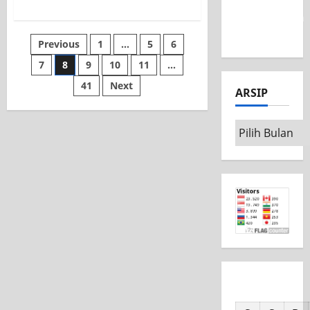
MSC CAD
Competition
2026
Previous
1
…
5
6
7
8
9
10
11
…
41
Next
ARSIP