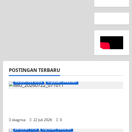
POSTINGAN TERBARU
KEGIATAN OSIS
Liputan Sekolah
Apel Pagi di Tengah Sejuknya Halaman
SMK PGRI 1 Surabaya, Semangat Baru
Tahun Ajaran 2026/2027
skagrisa
22 Juli 2026
0
Jurusan TITL
Liputan Sekolah