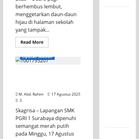
Kelasnya
berhembus lembut,
Workshop
menggetarkan daun-daun
Samurai
hijau di halaman sekolah
Edu
yang tampak...
Painting,
Read More
Mengasah
KEGIATAN OSIS
Kreativitas
Liputan Sekolah
Siswa
SMK PGRI
SMK PGRI 1 Surabaya
1
Gelar Upacara Khidmat
Surabaya
Peringati HUT RI ke-80
Menuju
M. Abd. Rahim
17 Agustus 2025
Ajang
3
Kompetisi
Skagrisa – Lapangan SMK
Jawa
PGRI 1 Surabaya dipenuhi
Timur
semangat merah putih
pada Minggu, 17 Agustus
Semarak