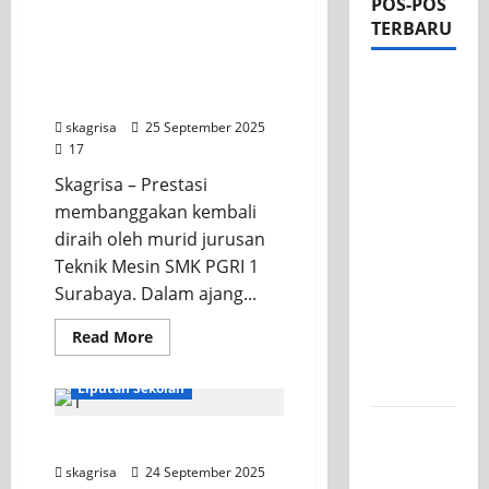
POS-POS
Murid Jurusan Mesin SMK
TERBARU
PGRI 1 Surabaya Juara 4
Tingkat Nasional di Ajang
Apel Pagi
MDC 2025
di Tengah
skagrisa
25 September 2025
Sejuknya
17
Halaman
Skagrisa – Prestasi
SMK PGRI
membanggakan kembali
1
diraih oleh murid jurusan
Surabaya,
Teknik Mesin SMK PGRI 1
Semangat
Surabaya. Dalam ajang...
Baru
Tahun
Read More
Ajaran
INFORMASI SEKOLAH
2026/2027
Liputan Sekolah
Tim TITL
Kegiatan STS Ganjil 2025
SKAGRISA
skagrisa
24 September 2025
Raih