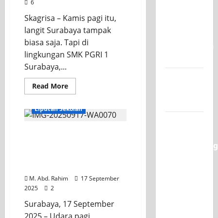
6
Juara 1
Skagrisa – Kamis pagi itu,
UNESA
langit Surabaya tampak
PLC
biasa saja. Tapi di
Competition
lingkungan SMK PGRI 1
II 2026
Surabaya,...
Jadwal
Read More
MPLS
2026-2027
Liputan Sekolah
XI TITL 1
Dominasi
Apel Pagi di SMK PGRI 1
Surabaya, Menanamkan
Classmeeting
Karakter dan Disiplin
2026,
pada Siswa
Raih Tiga
M. Abd. Rahim
17 September
Gelar
2025
2
Juara
Surabaya, 17 September
untuk
2025 – Udara pagi