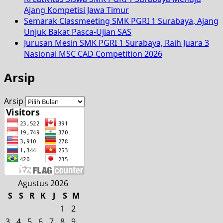
Ajang Kompetisi Jawa Timur
Semarak Classmeeting SMK PGRI 1 Surabaya, Ajang
Unjuk Bakat Pasca-Ujian SAS
Jurusan Mesin SMK PGRI 1 Surabaya, Raih Juara 3
Nasional MSC CAD Competition 2026
Arsip
Arsip
Agustus 2026
S
S
R
K
J
S
M
1
2
3
4
5
6
7
8
9