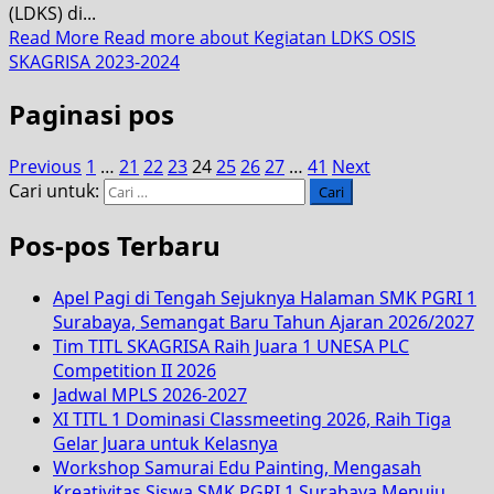
(LDKS) di...
Read More
Read more about Kegiatan LDKS OSIS
SKAGRISA 2023-2024
Paginasi pos
Previous
1
…
21
22
23
24
25
26
27
…
41
Next
Cari untuk:
Pos-pos Terbaru
Apel Pagi di Tengah Sejuknya Halaman SMK PGRI 1
Surabaya, Semangat Baru Tahun Ajaran 2026/2027
Tim TITL SKAGRISA Raih Juara 1 UNESA PLC
Competition II 2026
Jadwal MPLS 2026-2027
XI TITL 1 Dominasi Classmeeting 2026, Raih Tiga
Gelar Juara untuk Kelasnya
Workshop Samurai Edu Painting, Mengasah
Kreativitas Siswa SMK PGRI 1 Surabaya Menuju