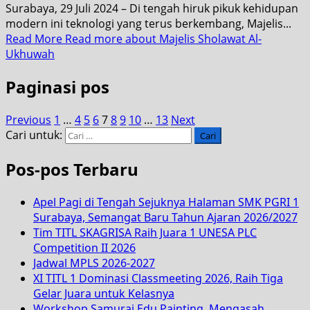
Surabaya, 29 Juli 2024 – Di tengah hiruk pikuk kehidupan
modern ini teknologi yang terus berkembang, Majelis...
Read More
Read more about Majelis Sholawat Al-
Ukhuwah
Paginasi pos
Previous
1
…
4
5
6
7
8
9
10
…
13
Next
Cari untuk:
Pos-pos Terbaru
Apel Pagi di Tengah Sejuknya Halaman SMK PGRI 1
Surabaya, Semangat Baru Tahun Ajaran 2026/2027
Tim TITL SKAGRISA Raih Juara 1 UNESA PLC
Competition II 2026
Jadwal MPLS 2026-2027
XI TITL 1 Dominasi Classmeeting 2026, Raih Tiga
Gelar Juara untuk Kelasnya
Workshop Samurai Edu Painting, Mengasah