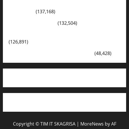
Konsep Merdeka Belajar Menurut Ki Hajar
Dewantara
(137,168)
Cerita Hari Ini di Bali
(132,504)
Kegiatan Ambalan Gatot Kaca SKAGRISA
(126,891)
VISI DAN MISI SMK PGRI 1 SURABAYA
(48,428)
Copyright © TIM IT SKAGRISA
|
MoreNews
by AF