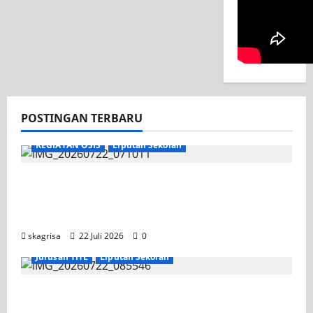
POSTINGAN TERBARU
KEGIATAN OSIS
Liputan Sekolah
Apel Pagi di Tengah Sejuknya Halaman
SMK PGRI 1 Surabaya, Semangat Baru
Tahun Ajaran 2026/2027
skagrisa
22 Juli 2026
0
Jurusan TITL
Liputan Sekolah
Tim TITL SKAGRISA Raih Juara 1 UNESA PLC
Competition II 2026