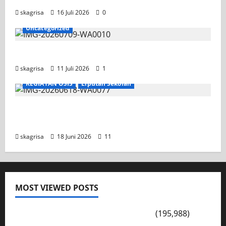
skagrisa
16 Juli 2026
0
Uncategorized
Jadwal MPLS 2026-2027
skagrisa
11 Juli 2026
1
KEGIATAN OSIS
Liputan Sekolah
XI TITL 1 Dominasi Classmeeting 2026, Raih
Tiga Gelar Juara untuk Kelasnya
skagrisa
18 Juni 2026
11
MOST VIEWED POSTS
PENGARAHAN, BAHAYA GENGSTER
(195,988)