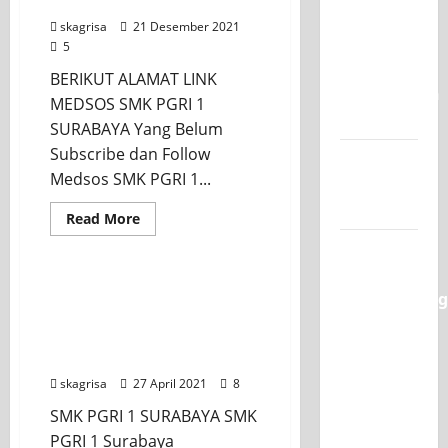
dan 4 Kompetensinya
Juara 1
skagrisa
21 Desember 2021
UNESA
5
PLC
BERIKUT ALAMAT LINK
Competition
MEDSOS SMK PGRI 1
II 2026
SURABAYA Yang Belum
Subscribe dan Follow
Jadwal
Medsos SMK PGRI 1...
MPLS
2026-2027
Read More
Jurusan TITL
XI TITL 1
Dominasi
PROFIL KOMPETENSI
Classmeeting
KEAHLIAN TEKNIK
2026,
INSTALASI TENAGA
Raih Tiga
LISTRIK
Gelar
skagrisa
27 April 2021
8
Juara
SMK PGRI 1 SURABAYA SMK
untuk
PGRI 1 Surabaya