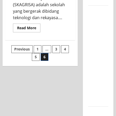
Kelasnya
(SKAGRISA) adalah sekolah
Workshop
yang bergerak dibidang
Samurai
teknologi dan rekayasa....
Edu
Read More
Painting,
Mengasah
Kreativitas
Siswa
Previous
1
…
3
4
SMK PGRI
5
6
1
Surabaya
Menuju
Ajang
Kompetisi
Jawa
Timur
Semarak