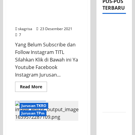
POS-POS
TERBARU
Jurusan Listrik SMK PGRI
1 Surabaya Gelar
Pameran Produk Kreatif
Apel Pagi
skagrisa
23 Desember 2021
di Tengah
7
Sejuknya
Yang Belum Subscribe dan
Halaman
Follow Instagram TITL
SMK PGRI
Silahkan Klik di Bawah ini Ya
1
Youtube Facebook
Surabaya,
Instagram Jurusan...
Semangat
Baru
Read More
Tahun
Jurusan TBSM
Ajaran
Jurusan TITL
2026/2027
Jurusan TKRO
Jurusan TPm
Tim TITL
SKAGRISA
Link Medsos SKAGRISA
Raih