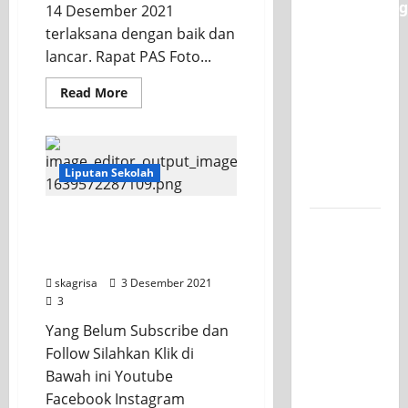
Classmeeting
14 Desember 2021
SMK PGRI
terlaksana dengan baik dan
1
lancar. Rapat PAS Foto...
Surabaya,
Read More
Ajang
Unjuk
Bakat
Pasca-
Liputan Sekolah
Ujian SAS
Juara 2 Tingkat Nasional
Jurusan
KKGSI 2021 Kategori
Mesin
Smart School
SMK PGRI
skagrisa
3 Desember 2021
1
3
Surabaya,
Yang Belum Subscribe dan
Raih
Follow Silahkan Klik di
Juara 3
Bawah ini Youtube
Nasional
Facebook Instagram