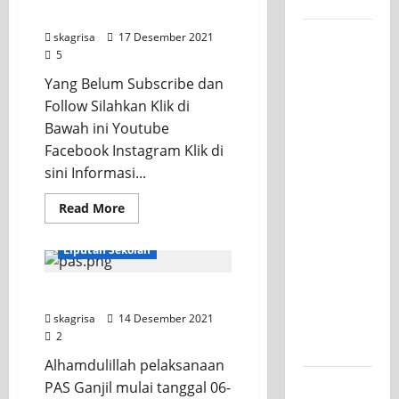
Kelasnya
BENCANA SEMERU
Workshop
skagrisa
17 Desember 2021
5
Samurai
Edu
Yang Belum Subscribe dan
Painting,
Follow Silahkan Klik di
Mengasah
Bawah ini Youtube
Kreativitas
Facebook Instagram Klik di
Siswa
sini Informasi...
SMK PGRI
Read More
1
Surabaya
Liputan Sekolah
Menuju
Ajang
Kegiatan PAS Ganjil
Kompetisi
skagrisa
14 Desember 2021
Jawa
2
Timur
Alhamdulillah pelaksanaan
Semarak
PAS Ganjil mulai tanggal 06-