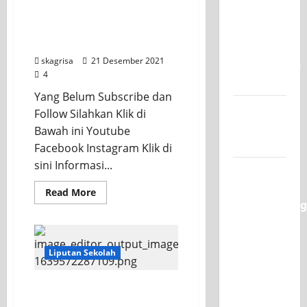
Sekolah dan
Juara 1
Pengambilan Raport
UNESA
Ganjil
PLC
skagrisa
21 Desember 2021
Competition
4
II 2026
Yang Belum Subscribe dan
Jadwal
Follow Silahkan Klik di
MPLS
Bawah ini Youtube
2026-2027
Facebook Instagram Klik di
sini Informasi...
XI TITL 1
Dominasi
Read More
Classmeeting
2026,
Raih Tiga
Liputan Sekolah
Gelar
Juara
OSIS SMK PGRI 1
untuk
SURABAYA PEDULI