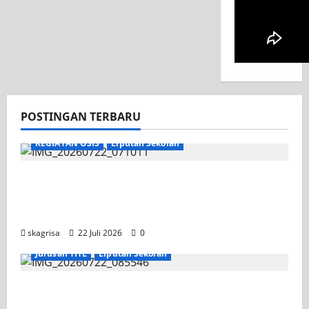
POSTINGAN TERBARU
KEGIATAN OSIS
Liputan Sekolah
Apel Pagi di Tengah Sejuknya Halaman
SMK PGRI 1 Surabaya, Semangat Baru
Tahun Ajaran 2026/2027
skagrisa
22 Juli 2026
0
Jurusan TITL
Liputan Sekolah
Tim TITL SKAGRISA Raih Juara 1 UNESA PLC
Competition II 2026