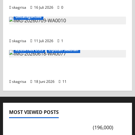
skagrisa
16 Juli 2026
0
Uncategorized
Jadwal MPLS 2026-2027
skagrisa
11 Juli 2026
1
KEGIATAN OSIS
Liputan Sekolah
XI TITL 1 Dominasi Classmeeting 2026, Raih
Tiga Gelar Juara untuk Kelasnya
skagrisa
18 Juni 2026
11
MOST VIEWED POSTS
PENGARAHAN, BAHAYA GENGSTER
(196,000)