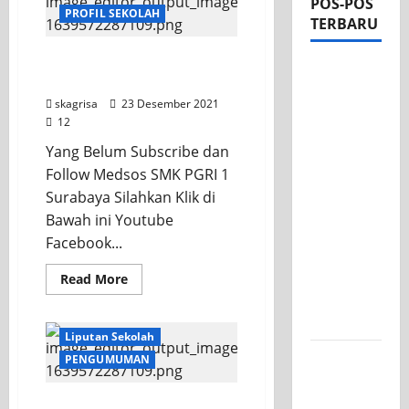
POS-POS
PROFIL SEKOLAH
TERBARU
PPDB SMK PGRI 1
Apel Pagi
SURABAYA 2022-2023
di Tengah
skagrisa
23 Desember 2021
Sejuknya
12
Halaman
Yang Belum Subscribe dan
SMK PGRI
Follow Medsos SMK PGRI 1
1
Surabaya Silahkan Klik di
Surabaya,
Bawah ini Youtube
Semangat
Facebook...
Baru
Tahun
Read More
Ajaran
2026/2027
Liputan Sekolah
Tim TITL
PENGUMUMAN
SKAGRISA
Raih
Informasi Kegiatan