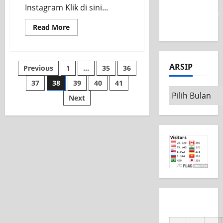
MSC CAD
Instagram Klik di sini...
Competition
2026
Read More
ARSIP
Previous
1
…
35
36
37
38
39
40
41
Next