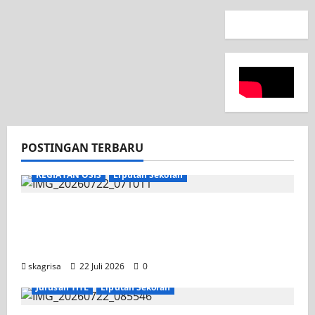
POSTINGAN TERBARU
KEGIATAN OSIS
Liputan Sekolah
Apel Pagi di Tengah Sejuknya Halaman
SMK PGRI 1 Surabaya, Semangat Baru
Tahun Ajaran 2026/2027
skagrisa
22 Juli 2026
0
Jurusan TITL
Liputan Sekolah