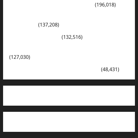
PENGARAHAN, BAHAYA GENGSTER
(196,018)
Konsep Merdeka Belajar Menurut Ki Hajar
Dewantara
(137,208)
Cerita Hari Ini di Bali
(132,516)
Kegiatan Ambalan Gatot Kaca SKAGRISA
(127,030)
VISI DAN MISI SMK PGRI 1 SURABAYA
(48,431)