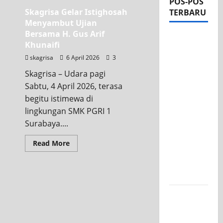
POS-POS
Skagrisa Gelar Istighosah
TERBARU
Menyambut Ujian
Bersama H. Gus Arif
Apel Pagi
Khunaifi
di Tengah
skagrisa
6 April 2026
3
Sejuknya
Skagrisa – Udara pagi
Halaman
Sabtu, 4 April 2026, terasa
SMK PGRI
begitu istimewa di
1
lingkungan SMK PGRI 1
Surabaya,
Surabaya....
Semangat
Baru
Read More
Tahun
Ajaran
2026/2027
Tim TITL
SKAGRISA
Raih