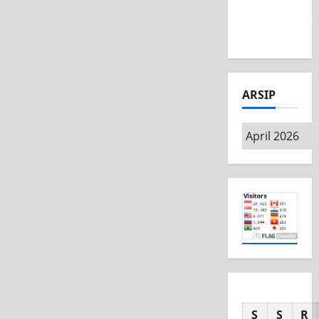
Competition
2026
ARSIP
S
S
R