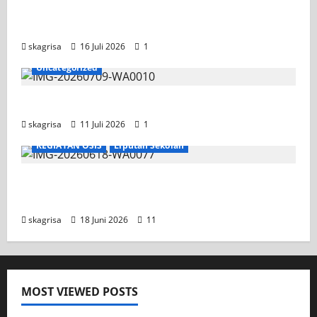
Tim TITL SKAGRISA Raih Juara 1 UNESA PLC
Competition II 2026
skagrisa
16 Juli 2026
1
Uncategorized
Jadwal MPLS 2026-2027
skagrisa
11 Juli 2026
1
KEGIATAN OSIS
Liputan Sekolah
XI TITL 1 Dominasi Classmeeting 2026, Raih
Tiga Gelar Juara untuk Kelasnya
skagrisa
18 Juni 2026
11
MOST VIEWED POSTS