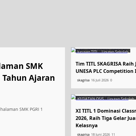
Jurusan TITL
Liputan Sekolah
alaman SMK
Tim TITL SKAGRISA Raih 
UNESA PLC Competition I
 Tahun Ajaran
skagrisa
16 Juli 2026
0
KEGIATAN OSIS
Liputan Sekolah
i halaman SMK PGRI 1
XI TITL 1 Dominasi Clas
2026, Raih Tiga Gelar Ju
Kelasnya
skagrisa
18 Juni 2026
11