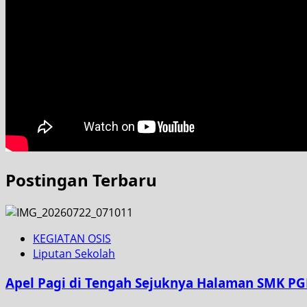
Postingan Terbaru
KEGIATAN OSIS
Liputan Sekolah
Apel Pagi di Tengah Sejuknya Halaman SMK PG