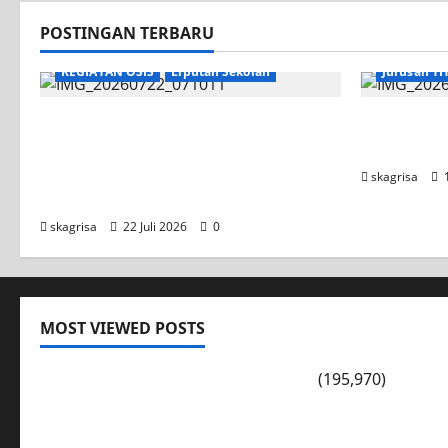
POSTINGAN TERBARU
KEGIATAN OSIS
Liputan Sekolah
Jurusan TI
Apel Pagi di Tengah Sejuknya
Tim TITL 
Halaman SMK PGRI 1 Surabaya,
UNESA PLC
Semangat Baru Tahun Ajaran
skagrisa
1
2026/2027
skagrisa
22 Juli 2026
0
MOST VIEWED POSTS
PENGARAHAN, BAHAYA GENGSTER
(195,970)
Konsep Merdeka Belajar Menurut Ki Hajar Dewant