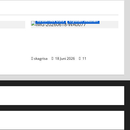
KEGIATAN OSIS
Liputan Sekolah
XI TITL 1 Dominasi Classmeeting
2026, Raih Tiga Gelar Juara untuk
Kelasnya
skagrisa
18 Juni 2026
11