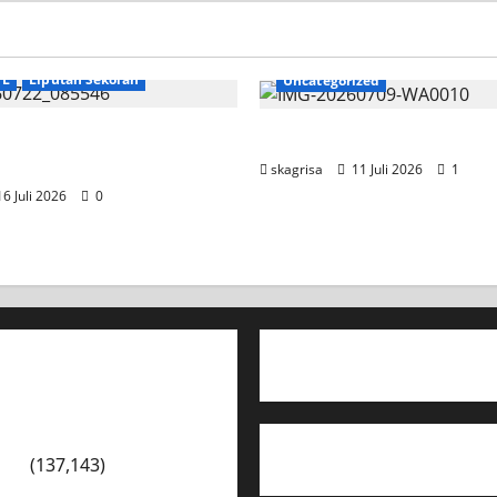
TL
Liputan Sekolah
Uncategorized
SKAGRISA Raih Juara 1
Jadwal MPLS 2026-2027
 Competition II 2026
skagrisa
11 Juli 2026
1
6 Juli 2026
0
ara
(137,143)