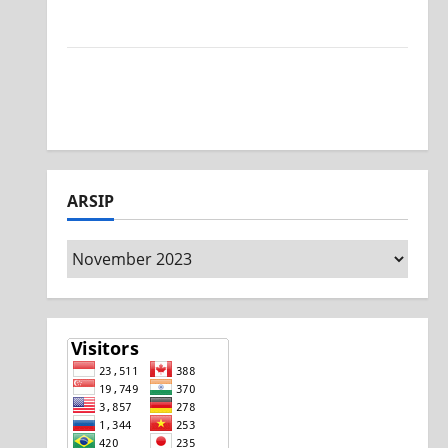
Surabaya, Ajang Unjuk Bakat Pasca-Ujian
SAS
Jurusan Mesin SMK PGRI 1 Surabaya, Raih
Juara 3 Nasional MSC CAD Competition
2026
ARSIP