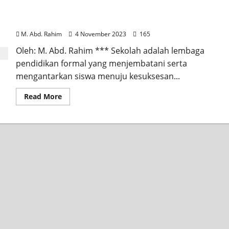
Warga Sekolah Berperan Penting dalam
Membangun Budaya Literasi Sekolah
M. Abd. Rahim
4 November 2023
165
Oleh: M. Abd. Rahim *** Sekolah adalah lembaga
pendidikan formal yang menjembatani serta
mengantarkan siswa menuju kesuksesan...
Read More